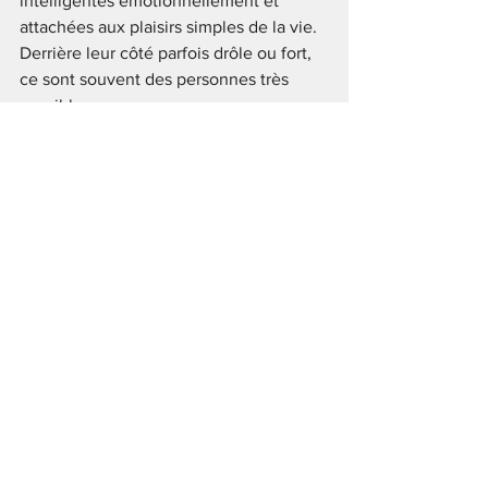
intelligentes émotionnellement et 
attachées aux plaisirs simples de la vie.
Derrière leur côté parfois drôle ou fort, 
ce sont souvent des personnes très 
sensibles.
Pourquoi sommes-
nous attirés par les 
poissons d’aquarium?
Les personnes attirées par les poissons 
d’aquarium aiment souvent le calme, la 
tranquillité et les ambiances apaisantes.
Elles ont généralement un monde 
intérieur très riche.
Pourquoi sommes-
nous attirés par les 