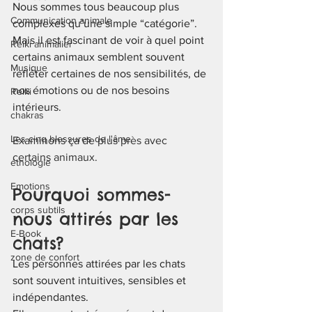
Nous sommes tous beaucoup plus 
Communication animale
complexes qu’une simple “catégorie”.
Mais il est fascinant de voir à quel point 
Reiki animalier
certains animaux semblent souvent 
Musique
refléter certaines de nos sensibilités, de 
nos émotions ou de nos besoins 
Reiki
intérieurs.
chakras
Les cinq blessures de l'âme
Examinons ça de plus près avec 
certains animaux.
éthologie
Emotions
Pourquoi sommes-
corps subtils
nous attirés par les 
E-Book
chats? 
zone de confort
Les personnes attirées par les chats 
sont souvent intuitives, sensibles et 
indépendantes.