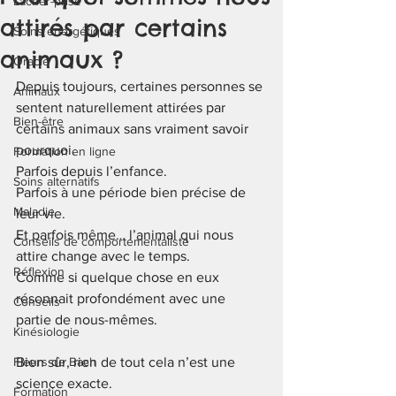
Lâcher-prise
attirés par certains
Soins énergétiques
animaux ?
Oracle
Depuis toujours, certaines personnes se 
Animaux
sentent naturellement attirées par 
Bien-être
certains animaux sans vraiment savoir 
pourquoi.
Formation en ligne
Parfois depuis l’enfance.
Soins alternatifs
Parfois à une période bien précise de 
Maladie
leur vie.
Et parfois même… l’animal qui nous 
Conseils de comportementaliste
attire change avec le temps.
Réflexion
Comme si quelque chose en eux 
résonnait profondément avec une 
Conseils
partie de nous-mêmes.
Kinésiologie
Fleurs de Bach
Bien sûr, rien de tout cela n’est une 
science exacte.
Formation