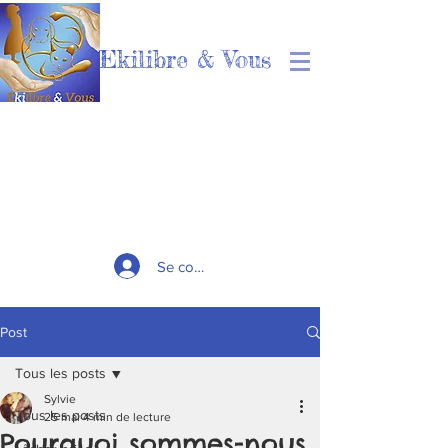
Ekilibre & Vous
Se connecter
Post
Tous les posts
Sylvie
Tous les posts
25 mai
4 min de lecture
Pourquoi sommes-nous