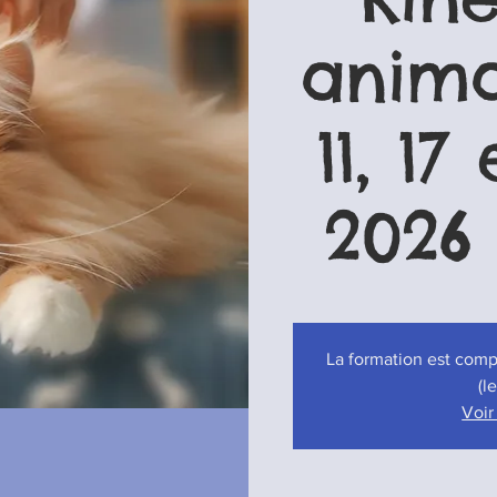
animal
11, 17
2026
La formation est compl
(l
Voir