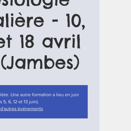
ière - 10,
 et 18 avril
 (Jambes)
ète. Une autre formation a lieu en juin
es 5, 6, 12 et 13 juin).
 d'autres événements