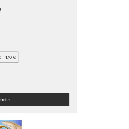
e
€
170 €
heter