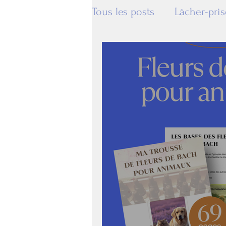
Tous les posts
Lâcher-pris
Bien-être
Formation 
Conseils de comportemen
Kinésiologie
Fleurs 
Communication animale
chakras
Les cinq bles