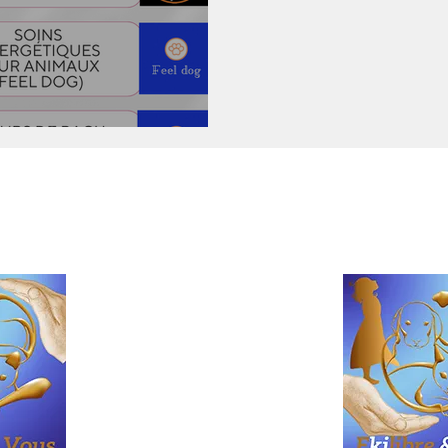
 de formation
Contactez-nous:
0479/95 93 99
sylvie@ekilibre-et-vous.be
Conditions générales