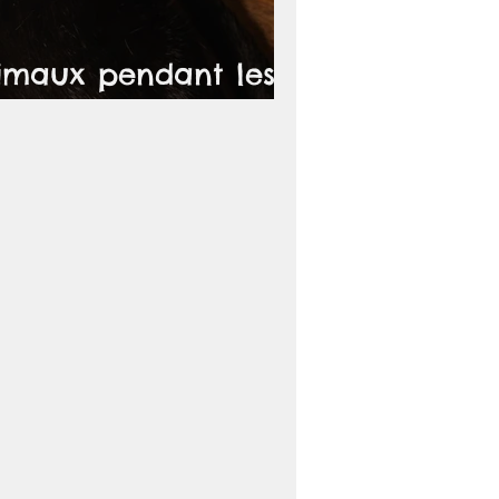
nimaux pendant les
t les aider?