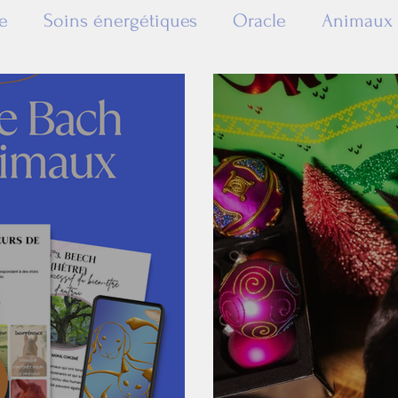
e
Soins énergétiques
Oracle
Animaux
en ligne
Soins alternatifs
Maladie
taliste
Réflexion
Conseils
de Bach
Formation
Reiki animalier
Musique
Reiki
sures de l'âme
éthologie
Emotions