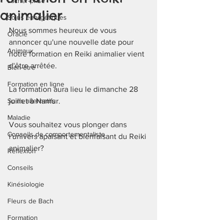
Lâcher-prise
animalier
Soins énergétiques
Nous sommes heureux de vous 
Oracle
annoncer qu'une nouvelle date pour 
Animaux
notre formation en Reiki animalier vient 
d'être arrêtée. 
Bien-être
Formation en ligne
La formation aura lieu le dimanche 28 
Soins alternatifs
juillet à Namur.
Maladie
Vous souhaitez vous plonger dans 
Conseils de comportementaliste
l'univers apaisant et bienfaisant du Reiki 
animalier? 
Réflexion
Conseils
Kinésiologie
Fleurs de Bach
Formation