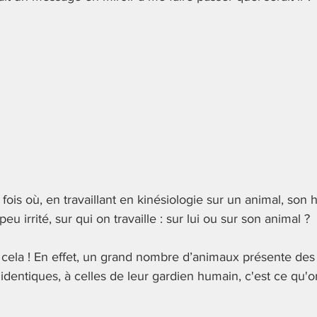
thologie
Emotions
corps subtils
E-Book
zone d
ois où, en travaillant en kinésiologie sur un animal, son
u irrité, sur qui on travaille : sur lui ou sur son animal ?
 cela ! En effet, un grand nombre d’animaux présente des
dentiques, à celles de leur gardien humain, c'est ce qu'o