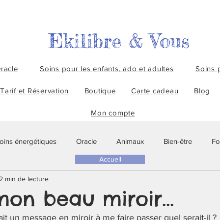
Ekilibre & Vous
racle
Soins pour les enfants, ado et adultes
Soins 
Tarif et Réservation
Boutique
Carte cadeau
Blog
Mon compte
oins énergétiques
Oracle
Animaux
Bien-être
Fo
Accueil
2 min de lecture
Conseils de comportementaliste
Réflexion
Conseils
mon beau miroir...
it un message en miroir à me faire passer quel serait-il ? 
Communication animale
Reiki animalier
Musique
R