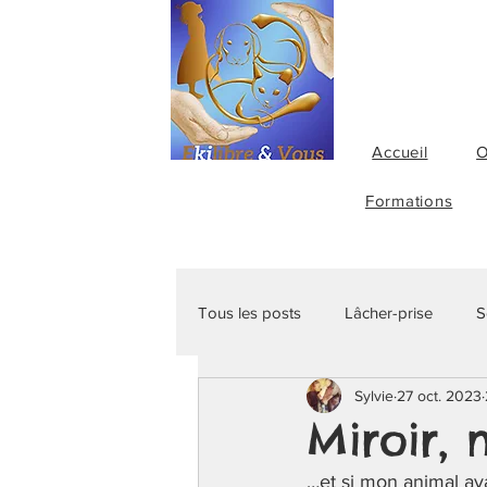
Accueil
O
Formations
Tous les posts
Lâcher-prise
S
Sylvie
27 oct. 2023
Soins alternatifs
Maladie
Miroir, 
…et si mon animal ava
Fleurs de Bach
Formation