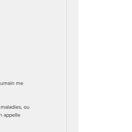
e confort
 humain me 
 maladies, ou 
n appelle 