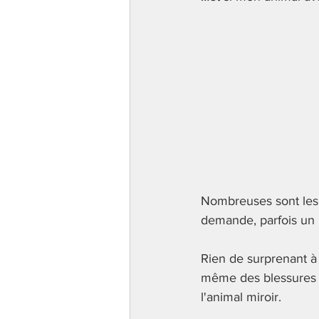
Les cinq blessures de l'âme
é
Nombreuses sont les f
demande, parfois un pe
Rien de surprenant à
même des blessures i
l'animal miroir.