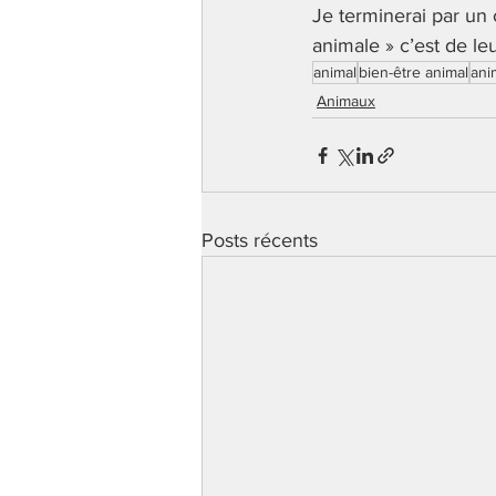
Je terminerai par un 
animale » c’est de leu
animal
bien-être animal
ani
Animaux
Posts récents