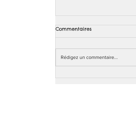
Commentaires
Rédigez un commentaire...
Une nouvelle façon de se
former: découvrez notre
première formation en
ligne!