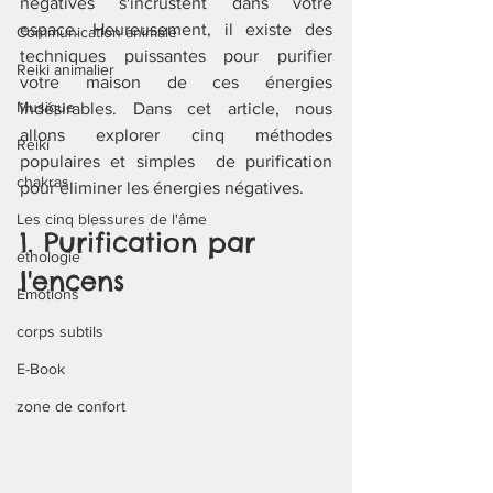
négatives s'incrustent dans votre 
espace. Heureusement, il existe des 
Communication animale
techniques puissantes pour purifier 
Reiki animalier
votre maison de ces énergies 
Musique
indésirables. Dans cet article, nous 
allons explorer cinq méthodes 
Reiki
populaires et simples  de purification 
chakras
pour éliminer les énergies négatives.
Les cinq blessures de l'âme
1. Purification par 
éthologie
l'encens
Emotions
corps subtils
E-Book
zone de confort