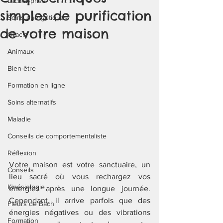
Lâcher-prise
simples de purification
Soins énergétiques
de votre maison
Oracle
Animaux
Bien-être
Formation en ligne
Soins alternatifs
Maladie
Conseils de comportementaliste
Réflexion
Votre maison est votre sanctuaire, un 
Conseils
lieu sacré où vous rechargez vos 
Kinésiologie
énergies après une longue journée. 
Cependant, il arrive parfois que des 
Fleurs de Bach
énergies négatives ou des vibrations 
Formation