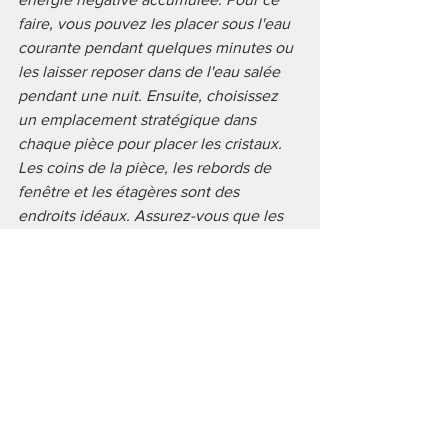
faire, vous pouvez les placer sous l'eau 
courante pendant quelques minutes ou 
les laisser reposer dans de l'eau salée 
pendant une nuit. Ensuite, choisissez 
un emplacement stratégique dans 
chaque pièce pour placer les cristaux. 
Les coins de la pièce, les rebords de 
fenêtre et les étagères sont des 
endroits idéaux. Assurez-vous que les 
cristaux soient exposés à la lumière du 
soleil régulièrement pour les recharger. 
Vous pouvez également les 
programmer en les tenant dans vos 
mains et en visualisant une intention 
positive pour votre maison. N'oubliez 
pas de les nettoyer régulièrement pour 
maintenir leur efficacité. Les cristaux 
aident à rétablir l'énergie positive, à 