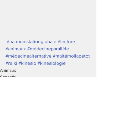
#harmonistationglobale
#lecture
#animaux
#médecineparallèle
#médecinealternative
#maitémollapetot
#reiki
#kinesio
#kinesiologie
Animaux
Conseils
Soins alternatifs
Voir tout
Posts récents