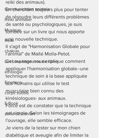
reiki des animaux).   
Communication animale
En cherchant toujours plus pour tenter 
de résoudre leurs différents problèmes 
Reiki animalier
de santé ou psychologiques, je suis 
Musique
tombée sur un livre qui nous apporte 
une nouvelle technique. 
Reiki
Il s'agit de "Harmonisation Globale pour 
chakras
l'animal" de Maïté Molla-Petot. 
Cet ouvrage nous explique comment 
Les cinq blessures de l'âme
appliquer l'harmonisation globale--une 
éthologie
technique de soin à la base appliquée 
Emotions
aux humains qui utilise le test 
musculaire bien connu des 
corps subtils
kinésiologues- aux animaux.   
E-Book
Force est de constater que la technique 
est simple. Selon les témoignages de 
zone de confort
l'ouvrage, elle semble efficace.   
Je viens de la tester sur mon chien 
diabétique et aveugle afin de limiter la 