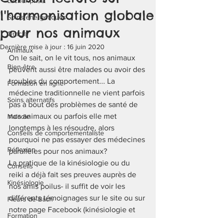
Lâcher-prise
l'harmonisation globale
Soins énergétiques
pour nos animaux
Oracle
Dernière mise à jour :
16 juin 2020
Animaux
On le sait, on le vit tous, nos animaux 
Bien-être
peuvent aussi être malades ou avoir des 
troubles du comportement... La 
Formation en ligne
médecine traditionnelle ne vient parfois 
Soins alternatifs
pas à bout des problèmes de santé de 
nos animaux ou parfois elle met 
Maladie
longtemps à les résoudre, alors 
Conseils de comportementaliste
pourquoi ne pas essayer des médecines 
Réflexion
parallèles pour nos animaux?  
La pratique de la kinésiologie ou du 
Conseils
reiki a déjà fait ses preuves auprès de 
Kinésiologie
nos amis poilus- il suffit de voir les 
différents témoignages sur le site ou sur 
Fleurs de Bach
notre page Facebook (kinésiologie et 
Formation