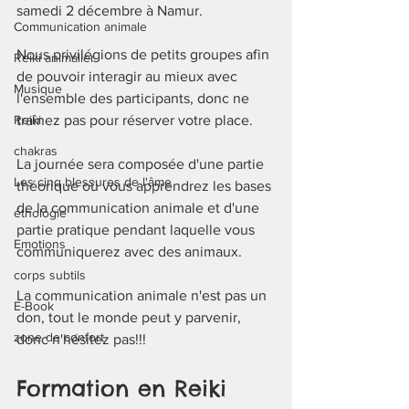
samedi 2 décembre à Namur. 
Communication animale
Nous privilégions de petits groupes afin 
Reiki animalier
de pouvoir interagir au mieux avec 
Musique
l'ensemble des participants, donc ne 
traînez pas pour réserver votre place.
Reiki
chakras
La journée sera composée d'une partie 
Les cinq blessures de l'âme
théorique où vous apprendrez les bases 
de la communication animale et d'une 
éthologie
partie pratique pendant laquelle vous 
Emotions
communiquerez avec des animaux. 
corps subtils
La communication animale n'est pas un 
E-Book
don, tout le monde peut y parvenir, 
zone de confort
donc n'hésitez pas!!!
Formation en Reiki 