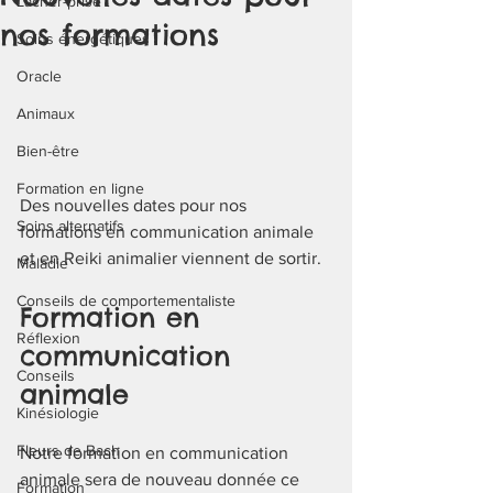
Lâcher-prise
nos formations
Soins énergétiques
Oracle
Animaux
Bien-être
Formation en ligne
Des nouvelles dates pour nos 
Soins alternatifs
formations en communication animale 
et en Reiki animalier viennent de sortir. 
Maladie
Conseils de comportementaliste
Formation en 
Réflexion
communication 
Conseils
animale
Kinésiologie
Fleurs de Bach
Notre formation en communication 
animale sera de nouveau donnée ce 
Formation